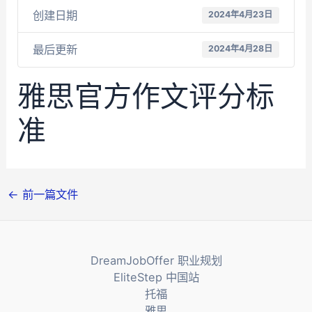
创建日期
2024年4月23日
最后更新
2024年4月28日
雅思官方作文评分标
准
文
←
前一篇文件
章
导
航
DreamJobOffer 职业规划
EliteStep 中国站
托福
雅思