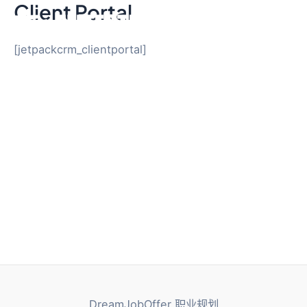
Client Portal
跳
至
Mai
内
[jetpackcrm_clientportal]
容
Men
DreamJobOffer 职业规划