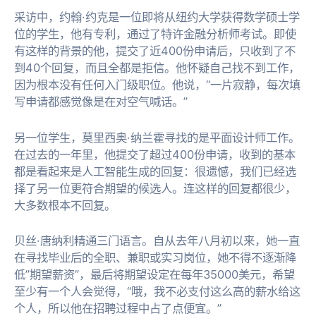
采访中，约翰·约克是一位即将从纽约大学获得数学硕士学
位的学生，他有专利，通过了特许金融分析师考试。即使
有这样的背景的他，提交了近400份申请后，只收到了不
到40个回复，而且全都是拒信。他怀疑自己找不到工作，
因为根本没有任何入门级职位。他说，“一片寂静，每次填
写申请都感觉像是在对空气喊话。”
另一位学生，莫里西奥·纳兰霍寻找的是平面设计师工作。
在过去的一年里，他提交了超过400份申请，收到的基本
都是看起来是人工智能生成的回复：很遗憾，我们已经选
择了另一位更符合期望的候选人。连这样的回复都很少，
大多数根本不回复。
贝丝·唐纳利精通三门语言。自从去年八月初以来，她一直
在寻找毕业后的全职、兼职或实习岗位，她不得不逐渐降
低”期望薪资”，最后将期望设定在每年35000美元，希望
至少有一个人会觉得，“哦，我不必支付这么高的薪水给这
个人，所以他在招聘过程中占了点便宜。”