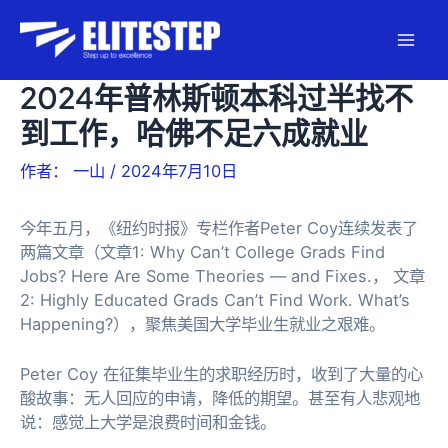
跳
至
Mai
内
容
2024年普林斯顿本科过半找不
Men
到工作，哈佛不足六成就业
作者：
一山
/
2024年7月10日
今年五月，《纽约时报》专栏作者Peter Coy连续发表了
两篇文章（文章1:
Why Can’t College Grads Find
Jobs? Here Are Some Theories — and Fixes.
， 文章
2:
Highly Educated Grads Can’t Find Work. What’s
Happening?
），聚焦美国大学毕业生就业之艰难。
Peter Coy 在征集毕业生的求职经历时，收到了大量的心
酸故事：无人回应的申请，降低的期望。甚至有人悲观地
说：感觉上大学是浪费时间和金钱。