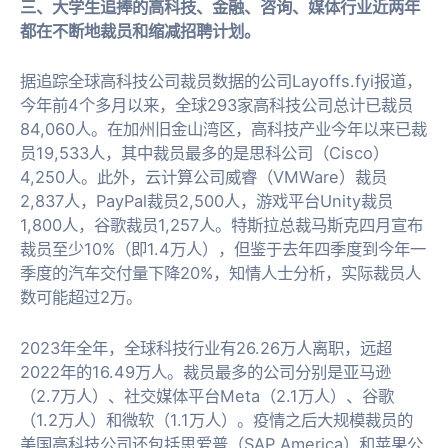
三、大学生追捧的高科技、金融、咨询、媒体行业近两年
都在不断地裁员和缩减招聘计划。
据追踪全球高科技公司裁员数据的公司Layoffs.fyi报道，
今年前4个多月以来，全球293家高科技公司总计已裁员
84,060人。在加州旧金山湾区，高科技产业今年以来已裁
员19,533人，其中裁员最多的是思科公司（Cisco）
4,250人。此外，云计算公司威睿（VMWare）裁员
2,837人，PayPal裁员2,500人，游戏平台Unity裁员
1,800人，谷歌裁员1,257人。特斯拉总裁马斯克四月宣布
裁员至少10%（即1.4万人），但鉴于去年四季度到今年一
季度的汽车交付量下降20%，知情人士分析，实际裁员人
数可能超过2万。
2023年全年，全球科技行业有26.26万人离职，远超
2022年的16.49万人。裁员最多的公司分别是亚马逊
（2.7万人）、社交媒体平台Meta（2.1万人）、谷歌
（1.2万人）和微软（1.1万人）。疫情之后大规模裁员的
美国高科技公司还包括思爱普（SAP America）和苹果公