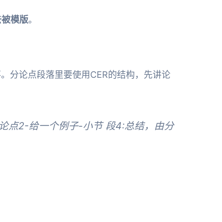
去被模版
。
。分论点段落里要使用CER的结构，先讲论
分论点2-给一个例子-小节 段4:总结，由分