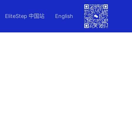
EliteStep 中国站
English