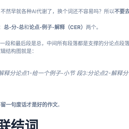
不然早就各种AI代谢了，换个词还不容易吗？所以
不要
：
总-分-总
和
论点-例子-解释（CER）
两个。
第一段和最后段是总，中间所有段落都是支撑的分论点段落
逻辑结构图就是：
-解释分论点1-给一个例子-小节 段3:分论点2-解释
不留一句废话才是好的作文
。
联结词