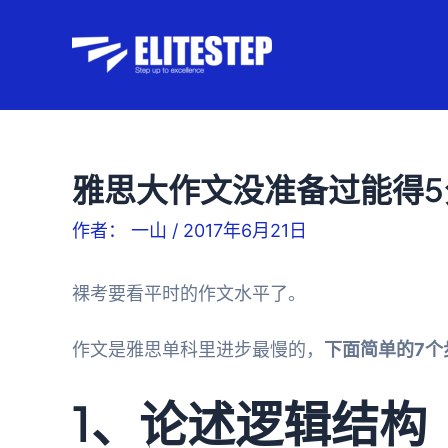
跳
至
内
容
雅思大作文没准备过能得5
作者：
一山
/
2017年6月21日
裸考要看平时的作文水平了。
作文是雅思单科里进步最慢的，
下面简单的7个
1、论述逻辑结构