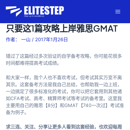
跳
至
Mai
内
容
只要这1篇攻略上岸雅思GMAT
Men
作者：
一山
/
2017年1月26日
错过了这篇经过多次验证的自学备考攻略，你可能花很多
时间都难得提高考试成绩。
和大家一样，我个人也不喜欢考试，但考试其实万变不离
其宗。这套备考方法是我自己总结，也帮助我一边上班，
一边搞定了很多标准化的考试，你可以把它套用到其他诸
如CFA考试、高考、精算师考试等考试的备考里。这里我
主要用自己的雅思【8分】和GMAT【740一次过】考试准
备为例子。
求三连、关注、分享让更多人看到这套经验，也欢迎每周