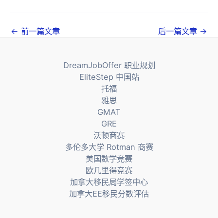
文
←
前一篇文章
后一篇文章
→
章
导
DreamJobOffer 职业规划
航
EliteStep 中国站
托福
雅思
GMAT
GRE
沃顿商赛
多伦多大学 Rotman 商赛
美国数学竞赛
欧几里得竞赛
加拿大移民局学签中心
加拿大EE移民分数评估