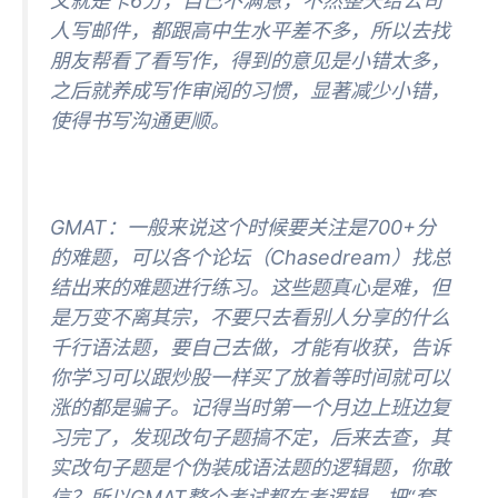
文就是卡6分，自己不满意，不然整天给公司
人写邮件，都跟高中生水平差不多，所以去找
朋友帮看了看写作，得到的意见是小错太多，
之后就养成写作审阅的习惯，显著减少小错，
使得书写沟通更顺。
GMAT：一般来说这个时候要关注是700+分
的难题，可以各个论坛（Chasedream）找总
结出来的难题进行练习。这些题真心是难，但
是万变不离其宗，不要只去看别人分享的什么
千行语法题，要自己去做，才能有收获，告诉
你学习可以跟炒股一样买了放着等时间就可以
涨的都是骗子。记得当时第一个月边上班边复
习完了，发现改句子题搞不定，后来去查，其
实改句子题是个伪装成语法题的逻辑题，你敢
信？所以GMAT整个考试都在考逻辑，把“套